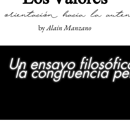
rientación hacia la autent
by
Alain Manzano
Un ensayo filosófic
la congruencia pe