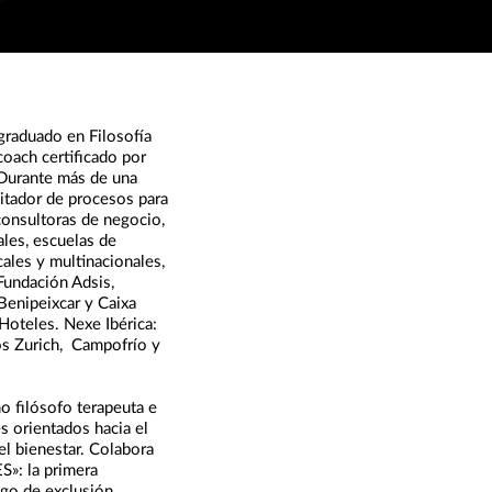
graduado en Filosofía
 coach certificado por
 Durante más de una
itador de procesos para
consultoras de negocio,
les, escuelas de
ales y multinacionales,
Fundación Adsis,
Benipeixcar y Caixa
Hoteles. Nexe Ibérica:
os Zurich, Campofrío y
o filósofo terapeuta e
s orientados hacia el
 el bienestar. Colabora
»: la primera
sgo de exclusión