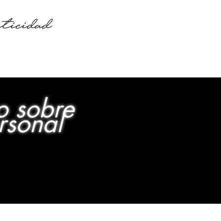
icidad
o sobre
rsonal