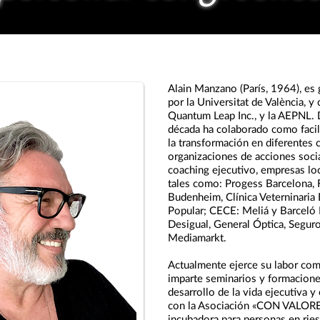
Alain Manzano (París, 1964), es 
por la Universitat de València, y
Quantum Leap Inc., y la AEPNL.
década ha colaborado como facil
la transformación en diferentes 
organizaciones de acciones socia
coaching ejecutivo, empresas loc
tales como: Progess Barcelona, 
Budenheim, Clínica Veterninaria 
Popular; CECE: Meliá y Barceló 
Desigual, General Óptica, Segur
Mediamarkt.
Actualmente ejerce su labor com
imparte seminarios y formacione
desarrollo de la vida ejecutiva y
con la Asociación «CON VALORES
incubadora para personas en rie