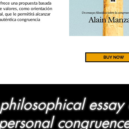
frece una propuesta basada
de valores, como orientación
al, que le permitirá alcanzar
auténtica congruencia
BUY NOW
philosophical essay
personal congruenc