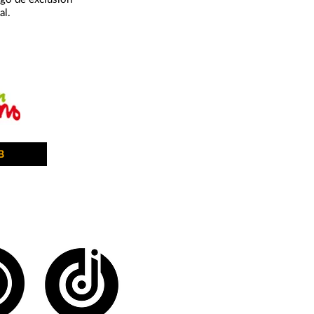
al.
B